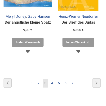
Meryl Doney
,
Gaby Hansen
Heinz-Werner Neudorfer
Der ängstliche kleine Spatz
Der Brief des Judas
9,00 €
50,00 €
In den Warenkorb
In den Warenkorb
ZUR
ZUR
WUNSCHLISTE
WUNSCHLISTE
HINZUFÜGEN
HINZUFÜGEN
Seite
Seite
Zurück
Seite
Weite
Seite
Seite
Sie
Seite
Seite
Seite
Seite
1
2
3
4
5
6
7
lesen
gerade