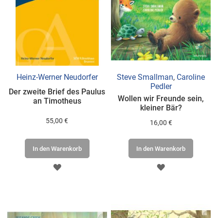
Heinz-Werner Neudorfer
Steve Smallman
,
Caroline
Pedler
Der zweite Brief des Paulus
Wollen wir Freunde sein,
an Timotheus
kleiner Bär?
55,00 €
16,00 €
In den Warenkorb
In den Warenkorb
ZUR
ZUR
WUNSCHLISTE
WUNSCHLISTE
HINZUFÜGEN
HINZUFÜGEN