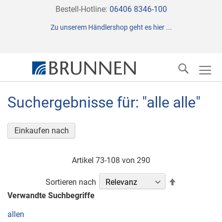
Direkt
Bestell-Hotline:
06406 8346-100
zum
Zu unserem Händlershop geht es hier ...
Inhalt
Suche
Suchergebnisse für: "alle alle"
Einkaufen nach
Artikel
73
-
108
von
290
In
Sortieren nach
absteigender
Verwandte Suchbegriffe
Reihenfolge
allen