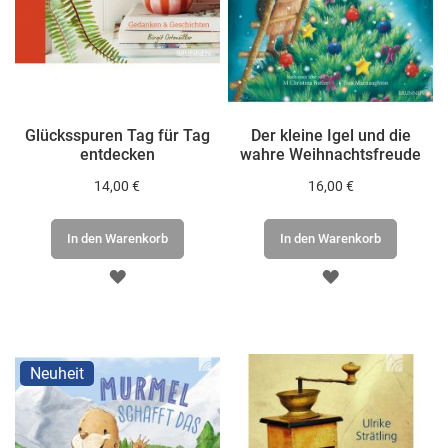
Glücksspuren Tag für Tag
Der kleine Igel und die
entdecken
wahre Weihnachtsfreude
14,00 €
16,00 €
In den Warenkorb
In den Warenkorb
ZUR
ZUR
WUNSCHLISTE
WUNSCHLISTE
HINZUFÜGEN
HINZUFÜGEN
Neuheit