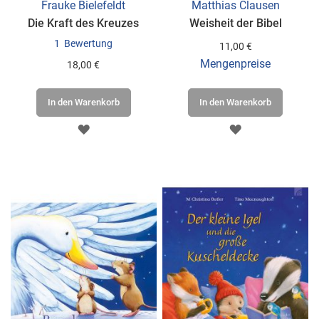
Frauke Bielefeldt
Matthias Clausen
Die Kraft des Kreuzes
Weisheit der Bibel
1
Bewertung
11,00 €
Mengenpreise
18,00 €
In den Warenkorb
In den Warenkorb
ZUR
ZUR
WUNSCHLISTE
WUNSCHLISTE
HINZUFÜGEN
HINZUFÜGEN