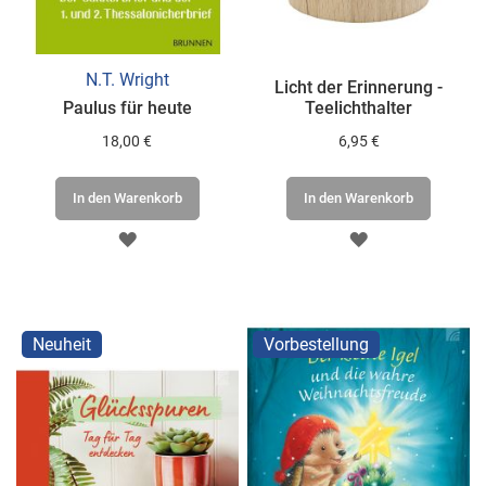
N.T. Wright
Licht der Erinnerung -
Paulus für heute
Teelichthalter
18,00 €
6,95 €
In den Warenkorb
In den Warenkorb
ZUR
ZUR
WUNSCHLISTE
WUNSCHLISTE
HINZUFÜGEN
HINZUFÜGEN
Neuheit
Vorbestellung