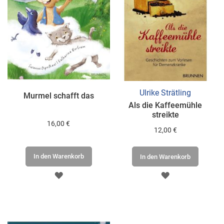
Ulrike Strätling
Murmel schafft das
Als die Kaffeemühle
streikte
16,00 €
12,00 €
In den Warenkorb
In den Warenkorb
ZUR
ZUR
WUNSCHLISTE
WUNSCHLISTE
HINZUFÜGEN
HINZUFÜGEN