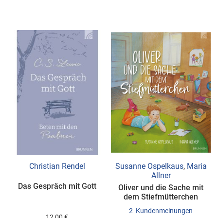
WUNSCHLISTE
WUNSCHLISTE
HINZUFÜGEN
HINZUFÜGEN
Christian Rendel
Susanne Ospelkaus
,
Maria
Allner
Das Gespräch mit Gott
Oliver und die Sache mit
dem Stiefmütterchen
2
Kundenmeinungen
12,00 €