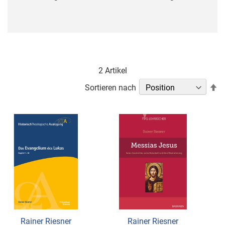
2
Artikel
In
Sortieren nach
ab
Re
Rainer Riesner
Rainer Riesner