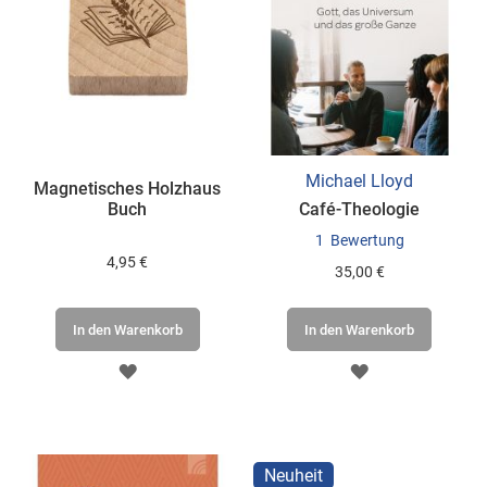
Michael Lloyd
Magnetisches Holzhaus
Buch
Café-Theologie
1
Bewertung
4,95 €
35,00 €
In den Warenkorb
In den Warenkorb
ZUR
ZUR
WUNSCHLISTE
WUNSCHLISTE
HINZUFÜGEN
HINZUFÜGEN
Neuheit