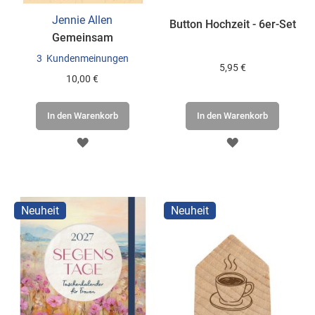
Jennie Allen
Button Hochzeit - 6er-Set
Gemeinsam
3
Kundenmeinungen
5,95 €
10,00 €
In den Warenkorb
In den Warenkorb
ZUR
ZUR
WUNSCHLISTE
WUNSCHLISTE
HINZUFÜGEN
HINZUFÜGEN
Neuheit
Neuheit