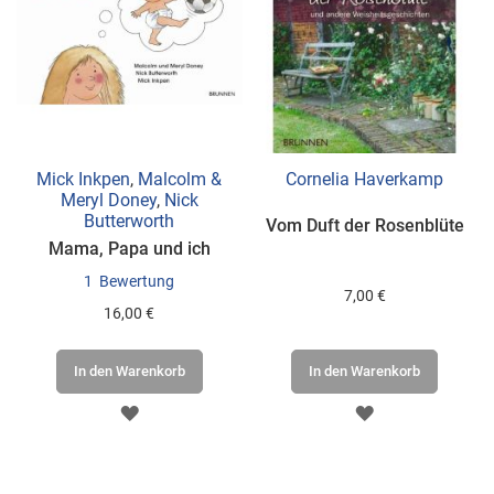
Mick Inkpen
,
Malcolm &
Cornelia Haverkamp
Meryl Doney
,
Nick
Butterworth
Vom Duft der Rosenblüte
Mama, Papa und ich
1
Bewertung
7,00 €
16,00 €
In den Warenkorb
In den Warenkorb
ZUR
ZUR
WUNSCHLISTE
WUNSCHLISTE
HINZUFÜGEN
HINZUFÜGEN