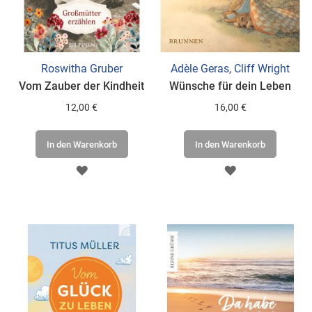
Roswitha Gruber
Adèle Geras
,
Cliff Wright
Vom Zauber der Kindheit
Wünsche für dein Leben
12,00 €
16,00 €
In den Warenkorb
In den Warenkorb
ZUR
ZUR
WUNSCHLISTE
WUNSCHLISTE
HINZUFÜGEN
HINZUFÜGEN