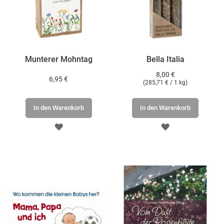
Munterer Mohntag
Bella Italia
8,00 €
6,95 €
(
285,71 €
/ 1 kg)
In den Warenkorb
In den Warenkorb
ZUR
ZUR
WUNSCHLISTE
WUNSCHLISTE
HINZUFÜGEN
HINZUFÜGEN