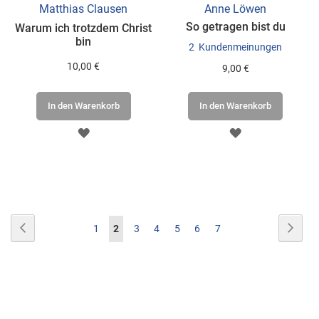
Matthias Clausen
Anne Löwen
So getragen bist du
Warum ich trotzdem Christ
bin
2
Kundenmeinungen
10,00 €
9,00 €
In den Warenkorb
In den Warenkorb
ZUR
ZUR
WUNSCHLISTE
WUNSCHLISTE
HINZUFÜGEN
HINZUFÜGEN
Seite
Seite
Zurück
Seite
Weite
Seite
Sie
Seite
Seite
Seite
Seite
Seite
1
2
3
4
5
6
7
lesen
gerade
Seite