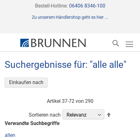
Direkt
Bestell-Hotline:
06406 8346-100
zum
Zu unserem Händlershop geht es hier ...
Inhalt
Suche
Suchergebnisse für: "alle alle"
Einkaufen nach
Artikel
37
-
72
von
290
In
Sortieren nach
absteigender
Verwandte Suchbegriffe
Reihenfolge
allen