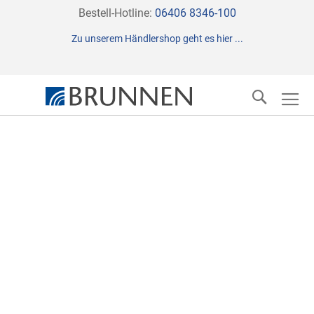
Direkt
Bestell-Hotline:
06406 8346-100
zum
Zu unserem Händlershop geht es hier ...
Inhalt
Suche
Zum
Ende
der
Bildergalerie
springen