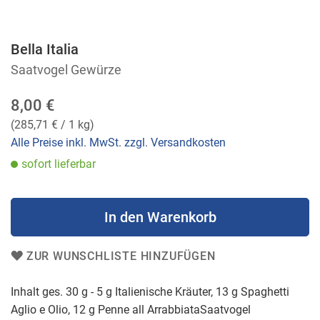
Bella Italia
Zum
Anfang
Saatvogel Gewürze
der
Bildergalerie
8,00 €
springen
(
285,71 €
/ 1 kg)
Alle Preise inkl. MwSt. zzgl. Versandkosten
sofort lieferbar
In den Warenkorb
ZUR WUNSCHLISTE HINZUFÜGEN
Inhalt ges. 30 g - 5 g Italienische Kräuter, 13 g Spaghetti
Aglio e Olio, 12 g Penne all ArrabbiataSaatvogel