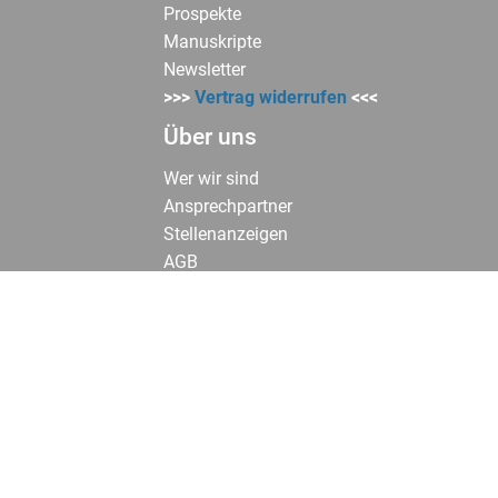
Prospekte
Manuskripte
Newsletter
>>>
Vertrag widerrufen
<<<
Über uns
Wer wir sind
Ansprechpartner
Stellenanzeigen
AGB
Widerrufsbelehrung
Impressum
Support
Fragen zur Produktsicherheit richten Sie
an:
kontakt(at)brunnen-verlag.de