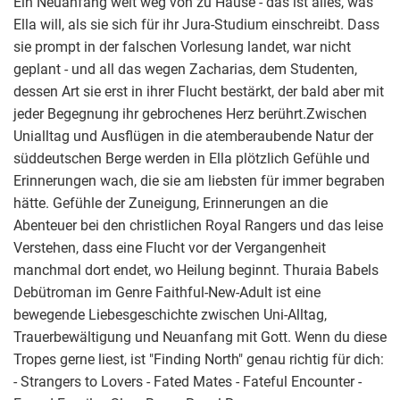
Ein Neuanfang weit weg von zu Hause - das ist alles, was
Ella will, als sie sich für ihr Jura-Studium einschreibt. Dass
sie prompt in der falschen Vorlesung landet, war nicht
geplant - und all das wegen Zacharias, dem Studenten,
dessen Art sie erst in ihrer Flucht bestärkt, der bald aber mit
jeder Begegnung ihr gebrochenes Herz berührt.Zwischen
Unialltag und Ausflügen in die atemberaubende Natur der
süddeutschen Berge werden in Ella plötzlich Gefühle und
Erinnerungen wach, die sie am liebsten für immer begraben
hätte. Gefühle der Zuneigung, Erinnerungen an die
Abenteuer bei den christlichen Royal Rangers und das leise
Verstehen, dass eine Flucht vor der Vergangenheit
manchmal dort endet, wo Heilung beginnt. Thuraia Babels
Debütroman im Genre Faithful-New-Adult ist eine
bewegende Liebesgeschichte zwischen Uni-Alltag,
Trauerbewältigung und Neuanfang mit Gott. Wenn du diese
Tropes gerne liest, ist "Finding North" genau richtig für dich:
- Strangers to Lovers - Fated Mates - Fateful Encounter -