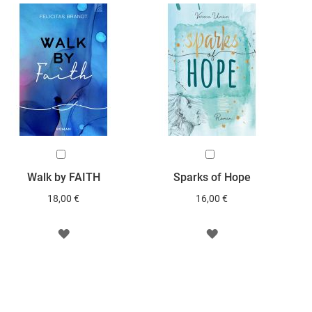
In
In
den
den
Walk by FAITH
Sparks of Hope
Warenkorb
Warenkorb
18,00 €
16,00 €
ZUR
ZUR
WUNSCHLISTE
WUNSCHLISTE
HINZUFÜGEN
HINZUFÜGEN