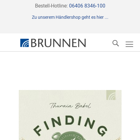
Direkt
Bestell-Hotline:
06406 8346-100
zum
Zu unserem Händlershop geht es hier ...
Inhalt
Suche
Zum
Ende
der
Bildergalerie
springen