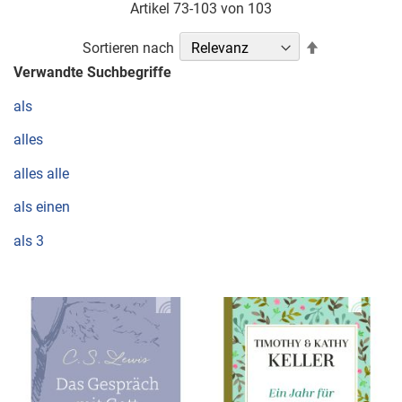
Artikel
73
-
103
von
103
In
Sortieren nach
absteigender
Verwandte Suchbegriffe
Reihenfolge
als
alles
alles alle
als einen
als 3