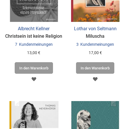
Albrecht Kellner
Lothar von Seltmann
Christsein ist keine Religion
Miluscha
7
Kundenmeinungen
3
Kundenmeinungen
13,00 €
17,00 €
In den Warenkorb
In den Warenkorb
ZUR
ZUR
WUNSCHLISTE
WUNSCHLISTE
HINZUFÜGEN
HINZUFÜGEN