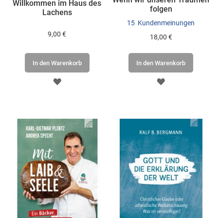
Willkommen im Haus des
folgen
Lachens
15
Kundenmeinungen
9,00 €
18,00 €
In den Warenkorb
In den Warenkorb
ZUR
ZUR
WUNSCHLISTE
WUNSCHLISTE
HINZUFÜGEN
HINZUFÜGEN