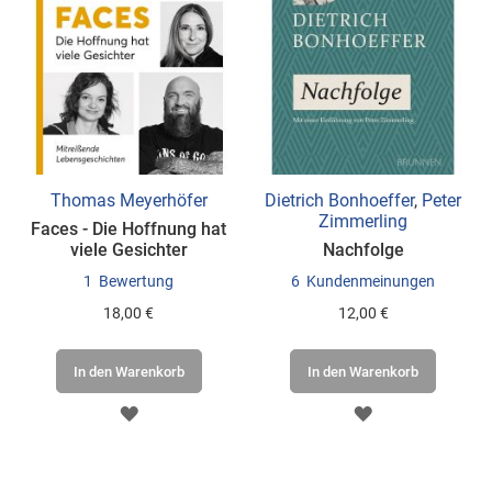
Thomas Meyerhöfer
Dietrich Bonhoeffer
,
Peter
Zimmerling
Faces - Die Hoffnung hat
viele Gesichter
Nachfolge
1
Bewertung
6
Kundenmeinungen
18,00 €
12,00 €
In den Warenkorb
In den Warenkorb
ZUR
ZUR
WUNSCHLISTE
WUNSCHLISTE
HINZUFÜGEN
HINZUFÜGEN