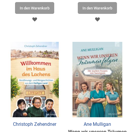
In den Warenkorb
In den Warenkorb
ZUR
ZUR
WUNSCHLISTE
WUNSCHLISTE
HINZUFÜGEN
HINZUFÜGEN
Christoph Zehendner
Ane Mulligan
Wenn wir unseren Träumen