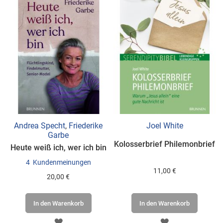
Andrea Specht
,
Friederike
Joel White
Garbe
Kolosserbrief Philemonbrief
Heute weiß ich, wer ich bin
4
Kundenmeinungen
11,00 €
20,00 €
In den Warenkorb
In den Warenkorb
ZUR
ZUR