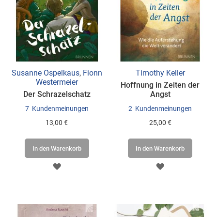
Susanne Ospelkaus
,
Fionn
Timothy Keller
Westermeier
Hoffnung in Zeiten der
Der Schrazelschatz
Angst
7
Kundenmeinungen
2
Kundenmeinungen
13,00 €
25,00 €
In den Warenkorb
In den Warenkorb
ZUR
ZUR
WUNSCHLISTE
WUNSCHLISTE
HINZUFÜGEN
HINZUFÜGEN