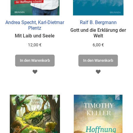
Andrea Specht
,
Karl-Dietmar
Ralf B. Bergmann
Plentz
Gott und die Erklärung der
Mit Laib und Seele
Welt
12,00 €
6,00 €
In den Warenkorb
In den Warenkorb
ZUR
ZUR
WUNSCHLISTE
WUNSCHLISTE
HINZUFÜGEN
HINZUFÜGEN