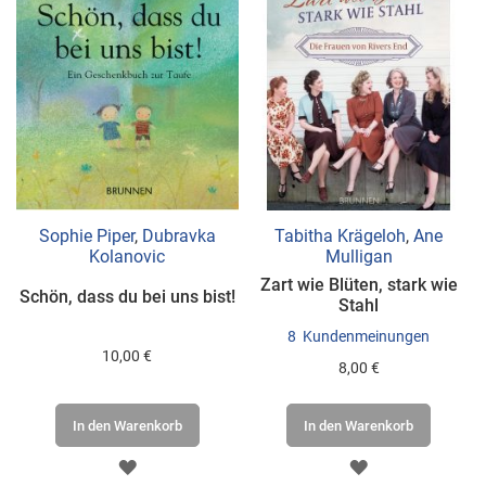
Sophie Piper
,
Dubravka
Tabitha Krägeloh
,
Ane
Kolanovic
Mulligan
Zart wie Blüten, stark wie
Schön, dass du bei uns bist!
Stahl
8
Kundenmeinungen
10,00 €
8,00 €
In den Warenkorb
In den Warenkorb
ZUR
ZUR