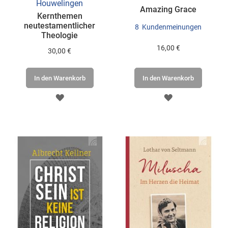
Houwelingen
Amazing Grace
Kernthemen
neutestamentlicher
8
Kundenmeinungen
Theologie
16,00 €
30,00 €
In den Warenkorb
In den Warenkorb
ZUR
ZUR
WUNSCHLISTE
WUNSCHLISTE
HINZUFÜGEN
HINZUFÜGEN