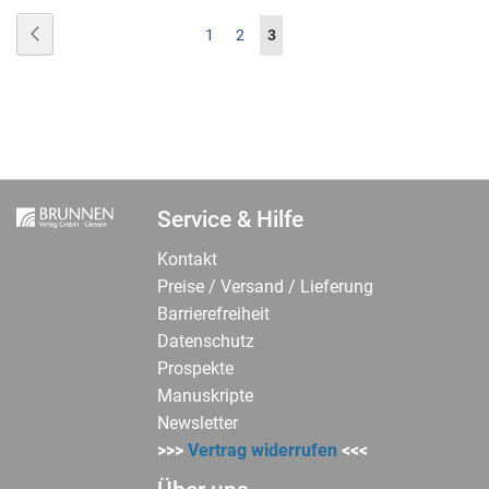
Seite
Seite
Zurück
Seite
Seite
Sie
1
2
3
lesen
gerade
Seite
Service & Hilfe
Kontakt
Preise / Versand / Lieferung
Barrierefreiheit
Datenschutz
Prospekte
Manuskripte
Newsletter
>>>
Vertrag widerrufen
<<<