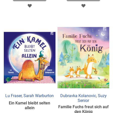
ZUR
ZUR
WUNSCHLISTE
WUNSCHLISTE
HINZUFÜGEN
HINZUFÜGEN
Lu Fraser
,
Sarah Warburton
Dubravka Kolanovic
,
Suzy
Senior
Ein Kamel bleibt selten
Familie Fuchs freut sich auf
allein
den König