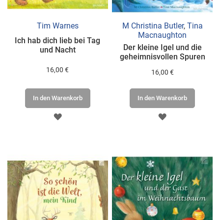
Tim Warnes
M Christina Butler
,
Tina
Macnaughton
Ich hab dich lieb bei Tag
Der kleine Igel und die
und Nacht
geheimnisvollen Spuren
16,00 €
16,00 €
In den Warenkorb
In den Warenkorb
ZUR
ZUR
WUNSCHLISTE
WUNSCHLISTE
HINZUFÜGEN
HINZUFÜGEN