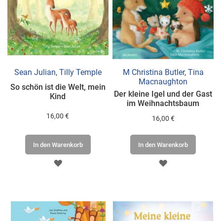
Sean Julian
,
Tilly Temple
M Christina Butler
,
Tina
Macnaughton
So schön ist die Welt, mein
Der kleine Igel und der Gast
Kind
im Weihnachtsbaum
16,00 €
16,00 €
In den Warenkorb
In den Warenkorb
ZUR
ZUR
WUNSCHLISTE
WUNSCHLISTE
HINZUFÜGEN
HINZUFÜGEN