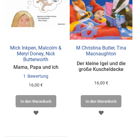
Mick Inkpen
,
Malcolm &
M Christina Butler
,
Tina
Meryl Doney
,
Nick
Macnaughton
Butterworth
Der kleine Igel und die
Mama, Papa und ich
große Kuscheldecke
1
Bewertung
16,00 €
16,00 €
In den Warenkorb
In den Warenkorb
ZUR
ZUR
WUNSCHLISTE
WUNSCHLISTE
HINZUFÜGEN
HINZUFÜGEN