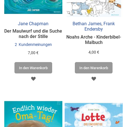
Jane Chapman
Bethan James
,
Frank
Endersby
Der Maulwurf und die Suche
nach der Stille
Noahs Arche - Kinderbibel-
Malbuch
2
Kundenmeinungen
4,00 €
7,00 €
In den Warenkorb
In den Warenkorb
ZUR
ZUR
WUNSCHLISTE
WUNSCHLISTE
HINZUFÜGEN
HINZUFÜGEN