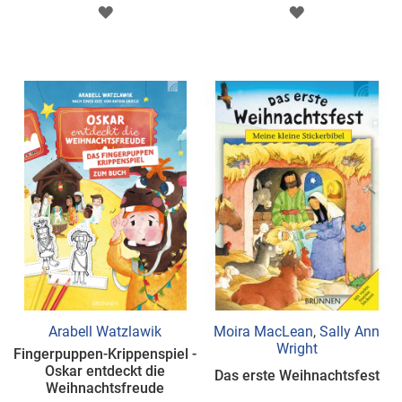
ZUR
ZUR
WUNSCHLISTE
WUNSCHLISTE
HINZUFÜGEN
HINZUFÜGEN
Arabell Watzlawik
Moira MacLean
,
Sally Ann
Wright
Fingerpuppen-Krippenspiel -
Oskar entdeckt die
Das erste Weihnachtsfest
Weihnachtsfreude