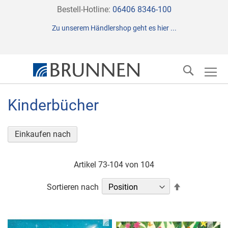
Direkt
Bestell-Hotline:
06406 8346-100
zum
Zu unserem Händlershop geht es hier ...
Inhalt
Suche
Kinderbücher
Einkaufen nach
Artikel
73
-
104
von
104
In
Sortieren nach
absteigender
Reihenfolge