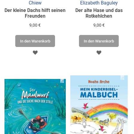
Chiew
Elizabeth Baguley
Der kleine Dachs hilft seinen
Der alte Hase und das
Freunden
Rotkehlchen
9,00 €
9,00 €
In den Warenkorb
In den Warenkorb
ZUR
ZUR
WUNSCHLISTE
WUNSCHLISTE
HINZUFÜGEN
HINZUFÜGEN