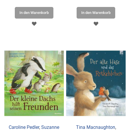
In den Warenkorb
In den Warenkorb
ZUR
ZUR
WUNSCHLISTE
WUNSCHLISTE
HINZUFÜGEN
HINZUFÜGEN
Caroline Pedler
,
Suzanne
Tina Macnaughton
,