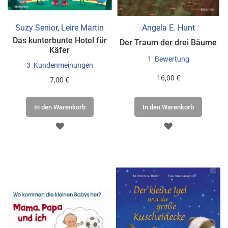
Suzy Senior
,
Leire Martin
Angela E. Hunt
Das kunterbunte Hotel für
Der Traum der drei Bäume
Käfer
1
Bewertung
3
Kundenmeinungen
16,00 €
7,00 €
In den Warenkorb
In den Warenkorb
ZUR
ZUR
WUNSCHLISTE
WUNSCHLISTE
HINZUFÜGEN
HINZUFÜGEN