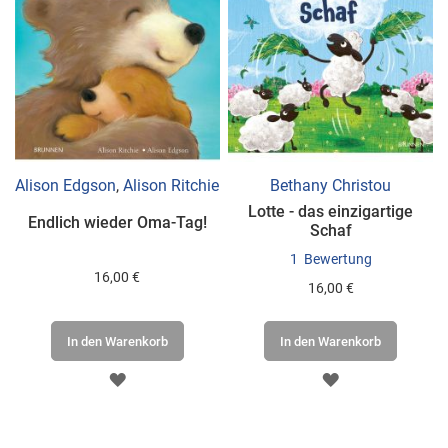
Alison Edgson
,
Alison Ritchie
Bethany Christou
Lotte - das einzigartige
Endlich wieder Oma-Tag!
Schaf
1
Bewertung
16,00 €
16,00 €
In den Warenkorb
In den Warenkorb
ZUR
ZUR
WUNSCHLISTE
WUNSCHLISTE
HINZUFÜGEN
HINZUFÜGEN