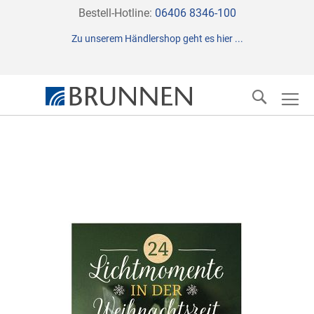
Direkt
Bestell-Hotline:
06406 8346-100
zum
Zu unserem Händlershop geht es hier ...
Inhalt
Suche
Zum
Ende
der
Bildergalerie
springen