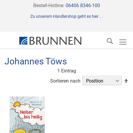
Direkt
Bestell-Hotline:
06406 8346-100
zum
Zu unserem Händlershop geht es hier ...
Inhalt
Suche
Johannes Töws
1
Eintrag
In
Sortieren nach
ab
Re