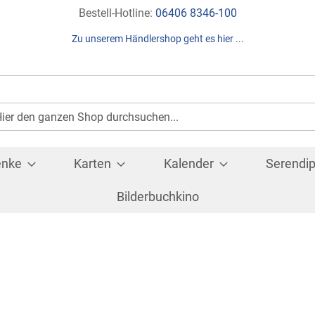
Direkt
Bestell-Hotline:
06406 8346-100
zum
Zu unserem Händlershop geht es hier ...
Inhalt
Suche
che
enke
Karten
Kalender
Serendip
Bilderbuchkino