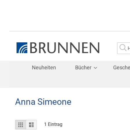
Su
Neuheiten
Bücher
Gesch
Anna Simeone
Ansicht
Raster
Liste
1
Eintrag