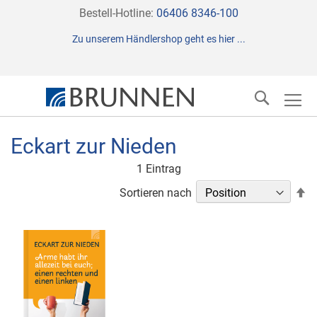
Direkt
Bestell-Hotline:
06406 8346-100
zum
Zu unserem Händlershop geht es hier ...
Inhalt
Suche
Eckart zur Nieden
1
Eintrag
In
Sortieren nach
ab
Re