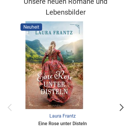
Unsere neuen Romane und
Lebensbilder
Neuheit
Neuhei
Laura Frantz
Eine Rose unter Disteln
Wanderi