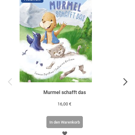
Ruth Ka
Murmel schafft das
T
16,00 €
In den Warenkorb
ZUR