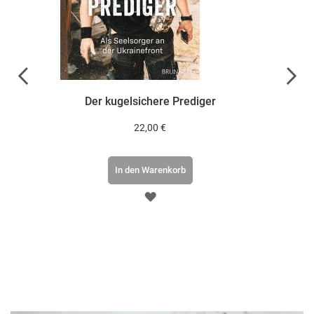
Der kugelsichere Prediger
Wanderi
22,00 €
In den Warenkorb
ZUR
WUNSCHLISTE
E
HINZUFÜGEN