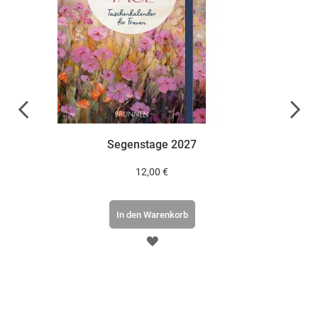
men
Segenstage 2027
Mein 
12,00 €
In den Warenkorb
ZUR
E
WUNSCHLISTE
HINZUFÜGEN