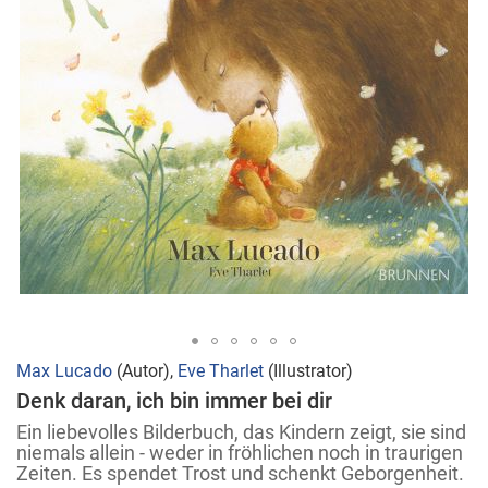
Zum
Max Lucado
(Autor),
Eve Tharlet
(Illustrator)
Anfang
Denk daran, ich bin immer bei dir
der
Ein liebevolles Bilderbuch, das Kindern zeigt, sie sind
Bildergalerie
niemals allein - weder in fröhlichen noch in traurigen
Zeiten. Es spendet Trost und schenkt Geborgenheit.
springen