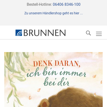
Direkt
Bestell-Hotline:
06406 8346-100
zum
Zu unserem Händlershop geht es hier ...
Inhalt
Suche
Zum
Ende
der
Bildergalerie
springen