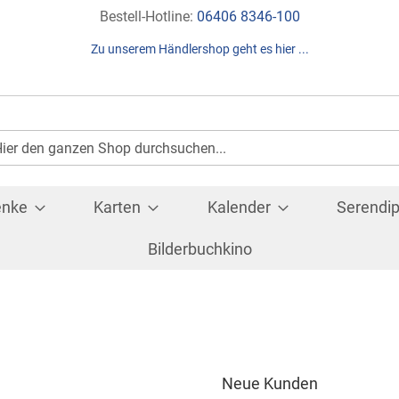
Direkt
Bestell-Hotline:
06406 8346-100
zum
Zu unserem Händlershop geht es hier ...
Inhalt
Suche
che
enke
Karten
Kalender
Serendip
Bilderbuchkino
Neue Kunden