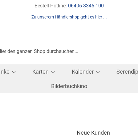
Direkt
Bestell-Hotline:
06406 8346-100
zum
Zu unserem Händlershop geht es hier ...
Inhalt
Suche
che
enke
Karten
Kalender
Serendip
Bilderbuchkino
Neue Kunden