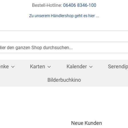
Direkt
Bestell-Hotline:
06406 8346-100
zum
Zu unserem Händlershop geht es hier ...
Inhalt
Suche
che
enke
Karten
Kalender
Serendip
Bilderbuchkino
Neue Kunden