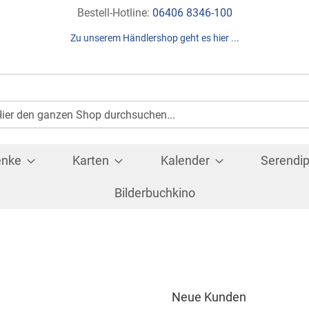
Direkt
Bestell-Hotline:
06406 8346-100
zum
Zu unserem Händlershop geht es hier ...
Inhalt
Suche
che
enke
Karten
Kalender
Serendip
Bilderbuchkino
Neue Kunden