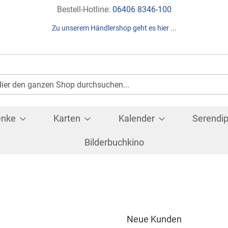
Direkt
Bestell-Hotline:
06406 8346-100
zum
Zu unserem Händlershop geht es hier ...
Inhalt
Suche
che
enke
Karten
Kalender
Serendip
Bilderbuchkino
Neue Kunden