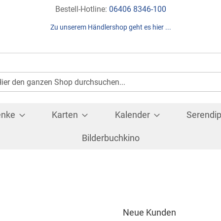
Direkt
Bestell-Hotline:
06406 8346-100
zum
Zu unserem Händlershop geht es hier ...
Inhalt
Suche
che
enke
Karten
Kalender
Serendip
Bilderbuchkino
Neue Kunden