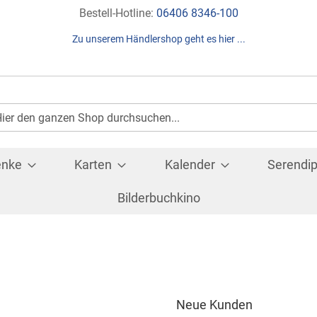
Direkt
Bestell-Hotline:
06406 8346-100
zum
Zu unserem Händlershop geht es hier ...
Inhalt
Suche
che
enke
Karten
Kalender
Serendip
Bilderbuchkino
Neue Kunden