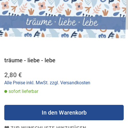
träume - liebe - lebe
Zum
Anfang
2,80 €
der
Bildergalerie
Alle Preise inkl. MwSt. zzgl. Versandkosten
springen
sofort lieferbar
In den Warenkorb