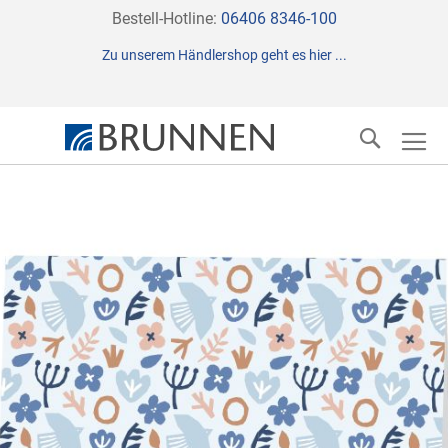
Direkt
Bestell-Hotline:
06406 8346-100
zum
Zu unserem Händlershop geht es hier ...
Inhalt
Suche
Zum
Ende
der
Bildergalerie
springen