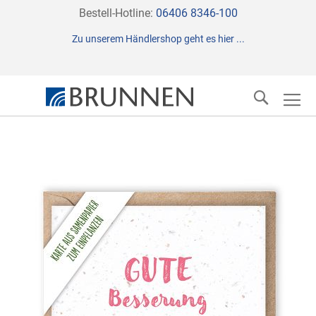
Direkt
Bestell-Hotline:
06406 8346-100
zum
Zu unserem Händlershop geht es hier ...
Inhalt
Suche
Zum
Ende
der
Bildergalerie
springen