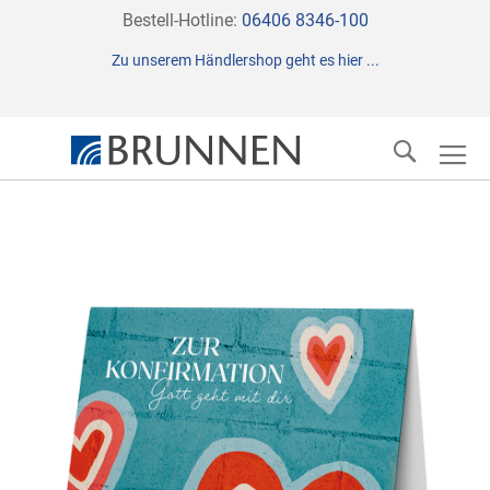
Direkt
Bestell-Hotline:
06406 8346-100
zum
Zu unserem Händlershop geht es hier ...
Inhalt
Suche
Zum
Ende
der
Bildergalerie
springen