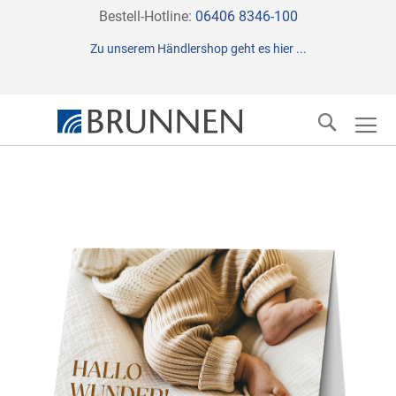
Direkt
Bestell-Hotline:
06406 8346-100
zum
Zu unserem Händlershop geht es hier ...
Inhalt
Suche
Zum
Ende
der
Bildergalerie
springen