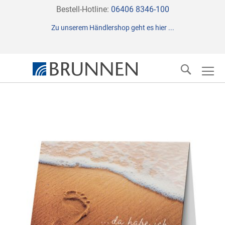
Direkt
Bestell-Hotline:
06406 8346-100
zum
Zu unserem Händlershop geht es hier ...
Inhalt
Suche
Zum
Ende
der
Bildergalerie
springen