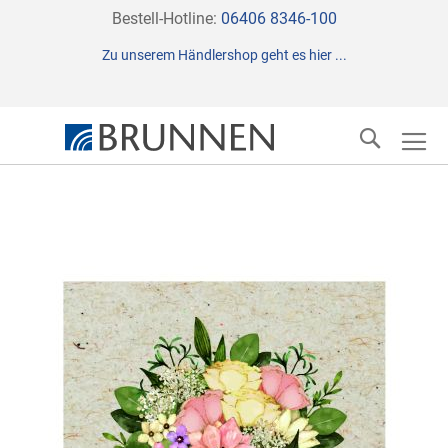
Direkt
Bestell-Hotline:
06406 8346-100
zum
Zu unserem Händlershop geht es hier ...
Inhalt
Suche
Zum
Ende
der
Bildergalerie
springen