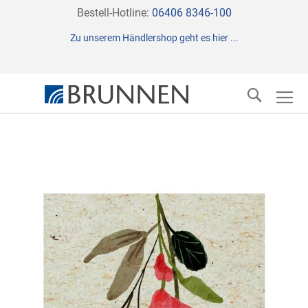
Direkt
Bestell-Hotline:
06406 8346-100
zum
Zu unserem Händlershop geht es hier ...
Inhalt
Suche
Zum
Ende
der
Bildergalerie
springen