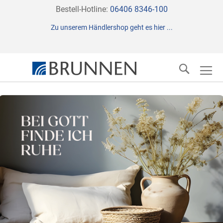
Direkt
Bestell-Hotline:
06406 8346-100
zum
Zu unserem Händlershop geht es hier ...
Inhalt
Suche
Zum
Ende
der
Bildergalerie
springen