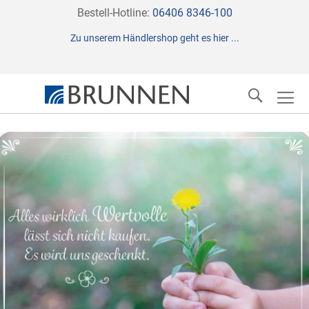
Direkt
Bestell-Hotline:
06406 8346-100
zum
Zu unserem Händlershop geht es hier ...
Inhalt
Suche
Zum
Ende
der
Bildergalerie
springen