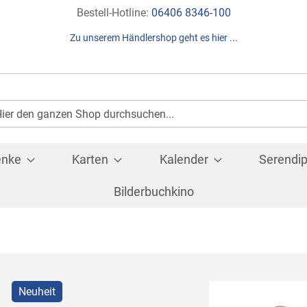
Direkt
Bestell-Hotline:
06406 8346-100
zum
Zu unserem Händlershop geht es hier ...
Inhalt
Suche
che
enke
Karten
Kalender
Serendip
Bilderbuchkino
Neuheit