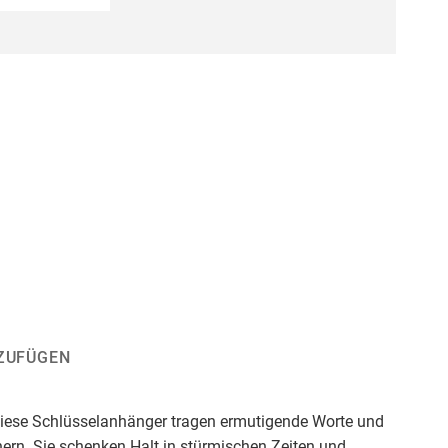
ZUFÜGEN
 Diese Schlüsselanhänger tragen ermutigende Worte und
ern. Sie schenken Halt in stürmischen Zeiten und