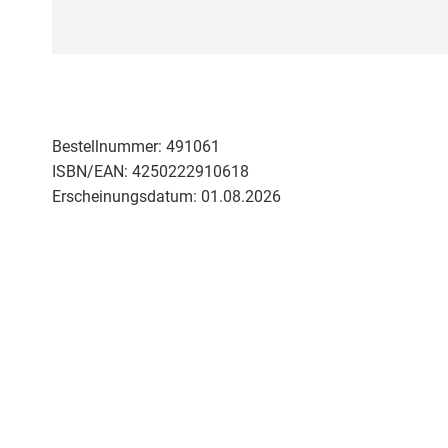
Zum
Anfang
der
Bildergalerie
springen
Bestellnummer:
491061
ISBN/EAN:
4250222910618
Erscheinungsdatum:
01.08.2026