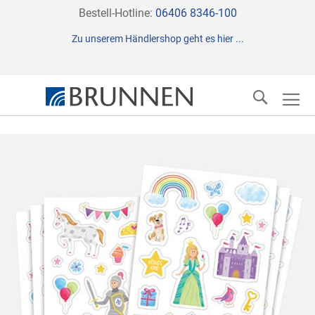
Direkt
Bestell-Hotline:
06406 8346-100
zum
Zu unserem Händlershop geht es hier ...
Inhalt
Suche
Zum
Ende
der
Bildergalerie
springen