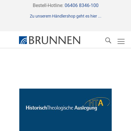
Direkt
Bestell-Hotline:
06406 8346-100
zum
Zu unserem Händlershop geht es hier ...
Inhalt
Suche
Zum
Ende
der
Bildergalerie
springen