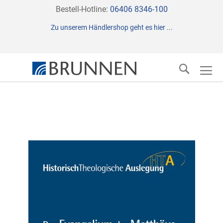
Direkt
Bestell-Hotline:
06406 8346-100
zum
Zu unserem Händlershop geht es hier ...
Inhalt
Suche
Zum
Ende
der
Bildergalerie
springen