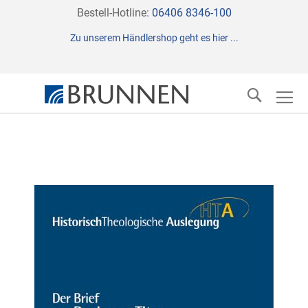
Direkt
Bestell-Hotline:
06406 8346-100
zum
Zu unserem Händlershop geht es hier ...
Inhalt
Suche
Zum
Ende
der
Bildergalerie
springen