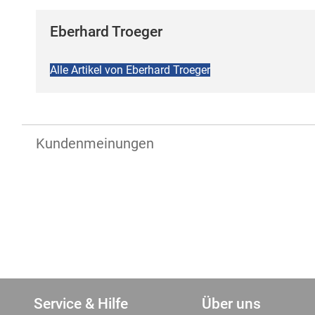
Eberhard Troeger
Alle Artikel von Eberhard Troeger
Kundenmeinungen
Service & Hilfe
Über uns