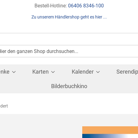
Direkt
Bestell-Hotline:
06406 8346-100
zum
Zu unserem Händlershop geht es hier ...
Inhalt
Suche
che
enke
Karten
Kalender
Serendip
Bilderbuchkino
ndert