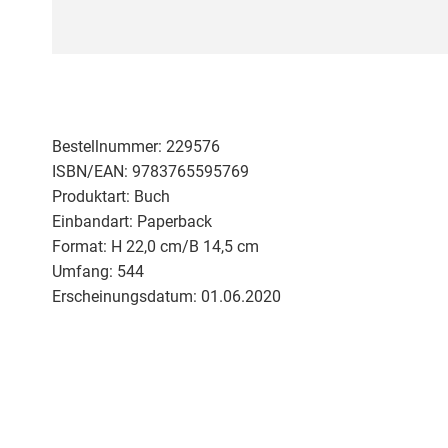
Zum
Anfang
der
Bildergalerie
springen
Bestellnummer:
229576
ISBN/EAN:
9783765595769
Produktart:
Buch
Einbandart:
Paperback
Format:
H 22,0 cm/B 14,5 cm
Umfang:
544
Erscheinungsdatum:
01.06.2020