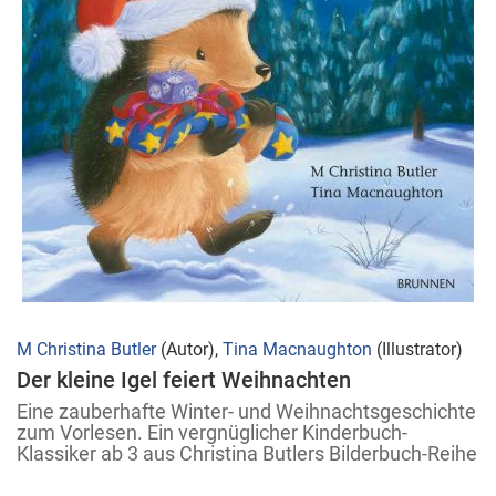
Zum
M Christina Butler
(Autor),
Tina Macnaughton
(Illustrator)
Anfang
Der kleine Igel feiert Weihnachten
der
Eine zauberhafte Winter- und Weihnachtsgeschichte
Bildergalerie
zum Vorlesen. Ein vergnüglicher Kinderbuch-
Klassiker ab 3 aus Christina Butlers Bilderbuch-Reihe
springen