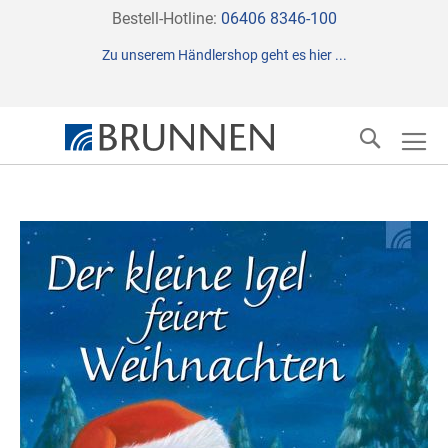
Direkt
Bestell-Hotline:
06406 8346-100
zum
Zu unserem Händlershop geht es hier ...
Inhalt
Suche
Zum
Ende
der
Bildergalerie
springen