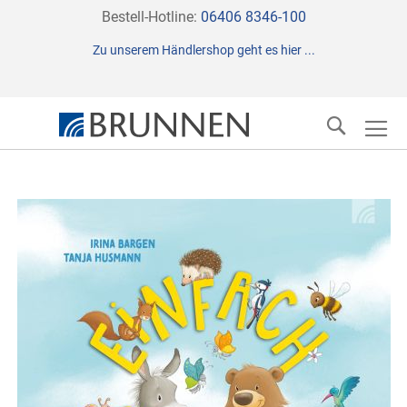
Direkt
Bestell-Hotline:
06406 8346-100
zum
Zu unserem Händlershop geht es hier ...
Inhalt
Suche
Zum
Ende
der
Bildergalerie
springen