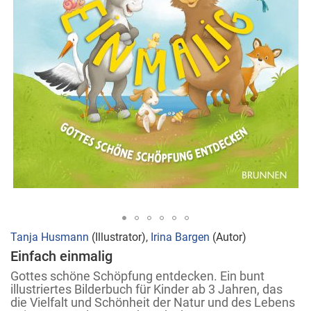
Zum
Tanja Husmann
(Illustrator),
Irina Bargen
(Autor)
Anfang
Einfach einmalig
der
Gottes schöne Schöpfung entdecken. Ein bunt
Bildergalerie
illustriertes Bilderbuch für Kinder ab 3 Jahren, das
die Vielfalt und Schönheit der Natur und des Lebens
springen