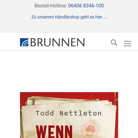
Direkt
Bestell-Hotline:
06406 8346-100
zum
Zu unserem Händlershop geht es hier ...
Inhalt
Suche
Zum
Ende
der
Bildergalerie
springen