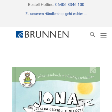
Direkt
Bestell-Hotline:
06406 8346-100
zum
Zu unserem Händlershop geht es hier ...
Inhalt
Suche
Zum
Ende
der
Bildergalerie
springen