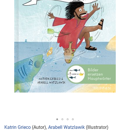
Zum
Katrin Grieco
(Autor),
Arabell Watzlawik
(Illustrator)