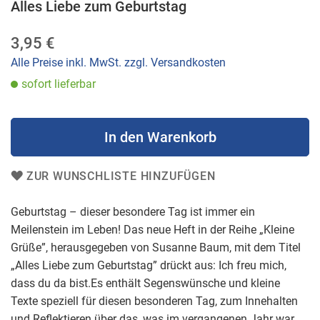
Anfang
Alles Liebe zum Geburtstag
der
Bildergalerie
3,95 €
springen
Alle Preise inkl. MwSt. zzgl. Versandkosten
sofort lieferbar
In den Warenkorb
ZUR WUNSCHLISTE HINZUFÜGEN
Geburtstag – dieser besondere Tag ist immer ein
Meilenstein im Leben! Das neue Heft in der Reihe „Kleine
Grüße”, herausgegeben von Susanne Baum, mit dem Titel
„Alles Liebe zum Geburtstag” drückt aus: Ich freu mich,
dass du da bist.Es enthält Segenswünsche und kleine
Texte speziell für diesen besonderen Tag, zum Innehalten
und Reflektieren über das, was im vergangenen Jahr war