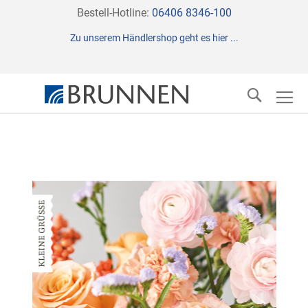
Direkt
Bestell-Hotline:
06406 8346-100
zum
Zu unserem Händlershop geht es hier ...
Inhalt
Suche
Zum
Ende
der
Bildergalerie
springen