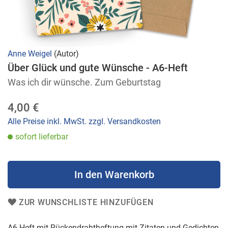
Zum
Anne Weigel
(Autor)
Anfang
Über Glück und gute Wünsche - A6-Heft
der
Was ich dir wünsche. Zum Geburtstag
Bildergalerie
springen
4,00 €
Alle Preise inkl. MwSt. zzgl. Versandkosten
sofort lieferbar
In den Warenkorb
ZUR WUNSCHLISTE HINZUFÜGEN
A6 Heft mit Rückendrahtheftung mit Zitaten und Gedichten,