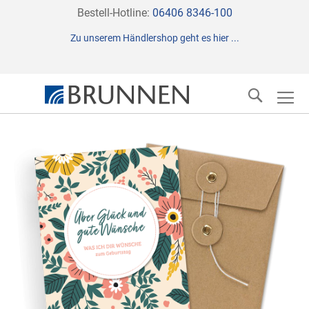
Direkt
Bestell-Hotline:
06406 8346-100
zum
Zu unserem Händlershop geht es hier ...
Inhalt
Suche
Zum
Ende
der
Bildergalerie
springen