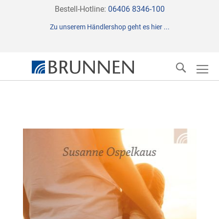
Direkt
Bestell-Hotline:
06406 8346-100
zum
Zu unserem Händlershop geht es hier ...
Inhalt
Suche
Zum
Ende
der
Bildergalerie
springen