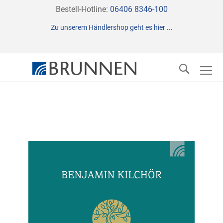
Direkt
Bestell-Hotline:
06406 8346-100
zum
Zu unserem Händlershop geht es hier ...
Inhalt
Suche
Zum
Ende
der
Bildergalerie
springen