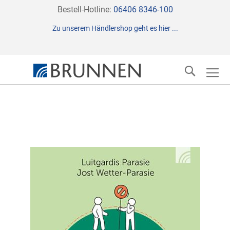
Direkt
Bestell-Hotline:
06406 8346-100
zum
Zu unserem Händlershop geht es hier ...
Inhalt
Suche
Zum
Ende
der
Bildergalerie
springen