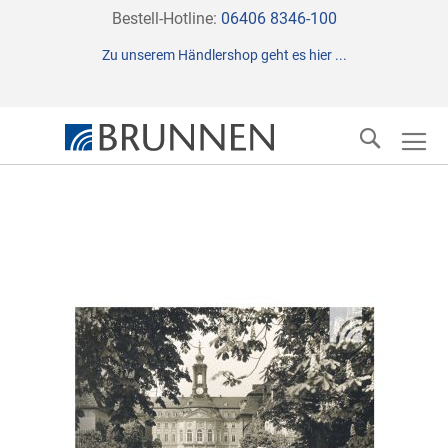
Direkt
Bestell-Hotline:
06406 8346-100
zum
Zu unserem Händlershop geht es hier ...
Inhalt
Suche
Zum
Ende
der
Bildergalerie
springen