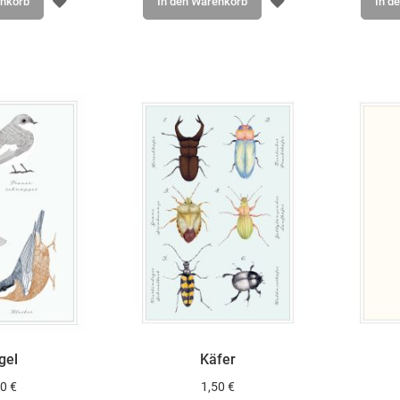
ZUR
ZUR
enkorb
In den Warenkorb
In d
WUNSCHLISTE
WUNSCHLISTE
HINZUFÜGEN
HINZUFÜGEN
gel
Käfer
0 €
1,50 €