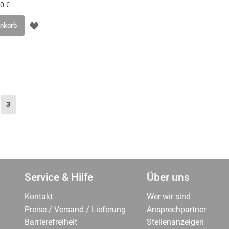
0 €
ZUR
enkorb
WUNSCHLISTE
HINZUFÜGEN
e
Sie lesen gerade Seite
3
Service & Hilfe
Über uns
Kontakt
Wer wir sind
Preise / Versand / Lieferung
Ansprechpartner
Barrierefreiheit
Stellenanzeigen