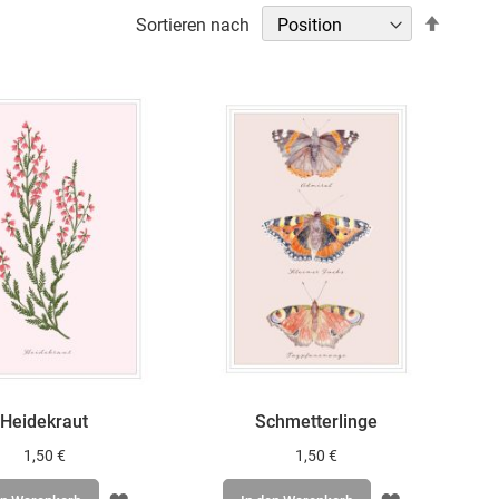
In
Sortieren nach
abstei
Reihen
Heidekraut
Schmetterlinge
1,50 €
1,50 €