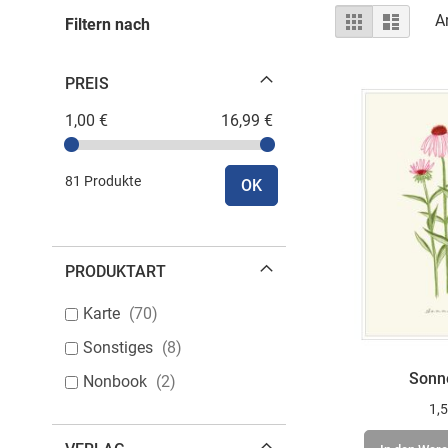
Ansicht
Raster
Liste
A
Filtern nach
als
PREIS
1,00 €
16,99 €
81 Produkte
OK
PRODUKTART
Karte
70
Sonstiges
8
Sonn
Nonbook
2
1,5