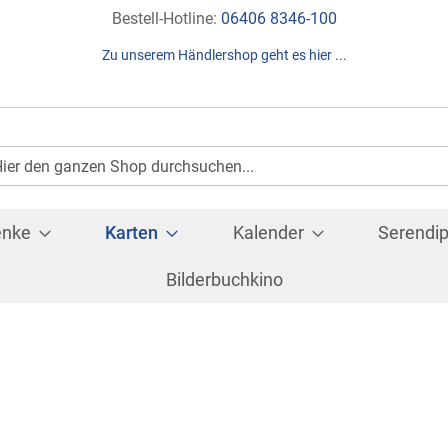
Direkt
Bestell-Hotline:
06406 8346-100
zum
Zu unserem Händlershop geht es hier ...
Inhalt
Suche
che
enke
Karten
Kalender
Serendip
Bilderbuchkino