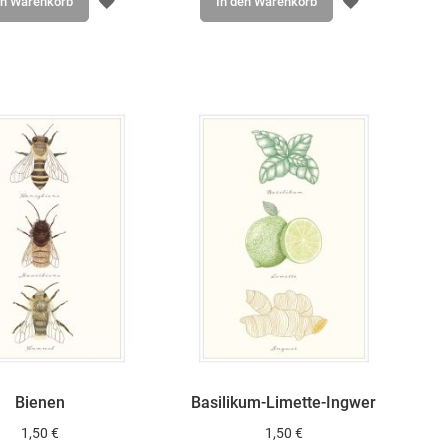
ZUR
ZUR
en Warenkorb
In den Warenkorb
WUNSCHLISTE
WUNSCHLIS
HINZUFÜGEN
HINZUFÜGE
Bienen
Basilikum-Limette-Ingwer
1,50 €
1,50 €