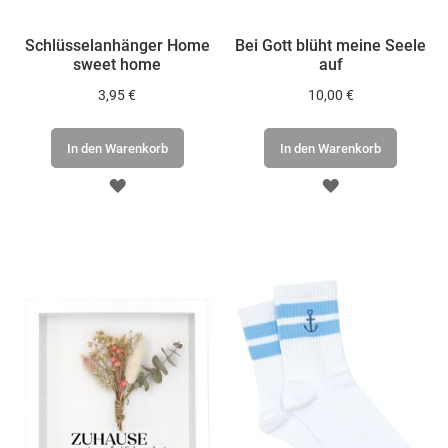
Schlüsselanhänger Home
Bei Gott blüht meine Seele
sweet home
auf
3,95 €
10,00 €
In den Warenkorb
In den Warenkorb
ZUR
ZUR
WUNSCHLISTE
WUNSCHLISTE
HINZUFÜGEN
HINZUFÜGEN