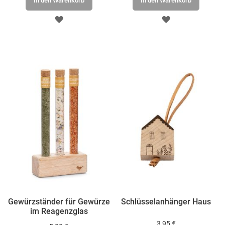
In den Warenkorb
In den Warenkorb
ZUR
ZUR
WUNSCHLISTE
WUNSCHLISTE
HINZUFÜGEN
HINZUFÜGEN
Gewürzständer für Gewürze
Schlüsselanhänger Haus
im Reagenzglas
3,95 €