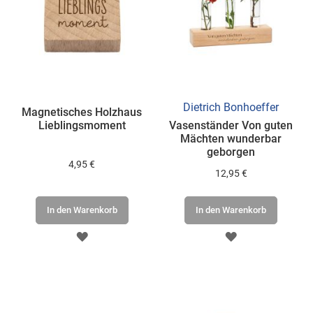
Dietrich Bonhoeffer
Magnetisches Holzhaus
Lieblingsmoment
Vasenständer Von guten
Mächten wunderbar
geborgen
4,95 €
12,95 €
In den Warenkorb
In den Warenkorb
ZUR
ZUR
WUNSCHLISTE
WUNSCHLISTE
HINZUFÜGEN
HINZUFÜGEN