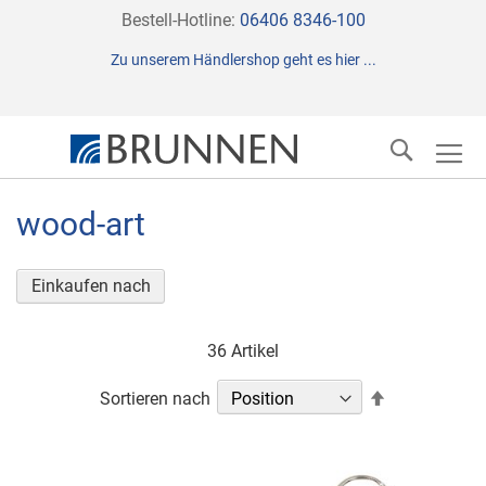
Direkt
Bestell-Hotline:
06406 8346-100
zum
Zu unserem Händlershop geht es hier ...
Inhalt
Suche
wood-art
Einkaufen nach
36
Artikel
In
Sortieren nach
absteigender
Reihenfolge