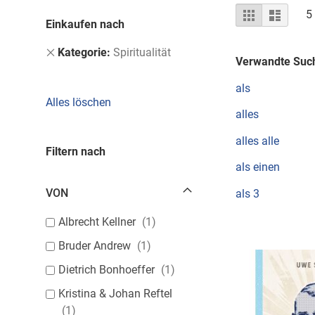
Ansicht
Raster
Liste
5
Einkaufen nach
als
Dies
Kategorie
Spiritualität
Verwandte Such
entfernen
als
Alles löschen
alles
alles alle
Filtern nach
als einen
VON
als 3
Albrecht Kellner
1
Bruder Andrew
1
Dietrich Bonhoeffer
1
Kristina & Johan Reftel
1