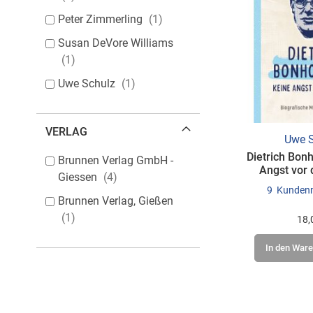
Peter Zimmerling
1
Susan DeVore Williams
1
Uwe Schulz
1
VERLAG
Uwe S
Dietrich Bonh
Brunnen Verlag GmbH -
Angst vor
Giessen
4
9
Kunden
Brunnen Verlag, Gießen
1
18,
In den War