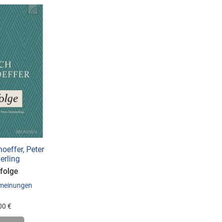
hoeffer
,
Peter
rling
folge
meinungen
00 €