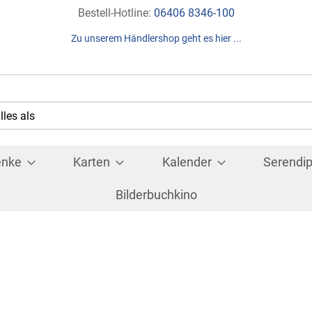
Direkt
Bestell-Hotline:
06406 8346-100
zum
Zu unserem Händlershop geht es hier ...
Inhalt
Suche
che
enke
Karten
Kalender
Serendip
Bilderbuchkino
"