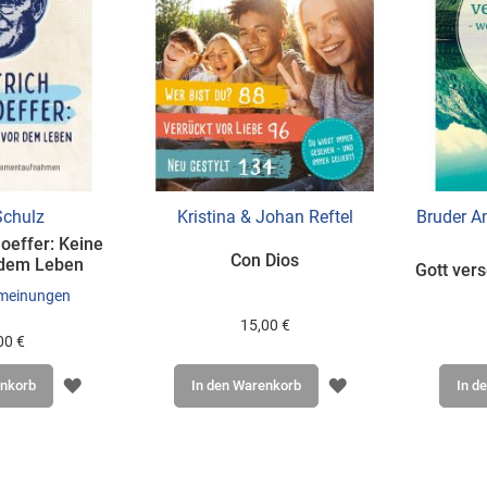
chulz
Kristina & Johan Reftel
Bruder A
oeffer: Keine
Con Dios
 dem Leben
Gott vers
meinungen
15,00 €
00 €
ZUR
ZUR
In den Warenkorb
In d
enkorb
WUNSCHLISTE
WUNSCHLISTE
HINZUFÜGEN
HINZUFÜGEN