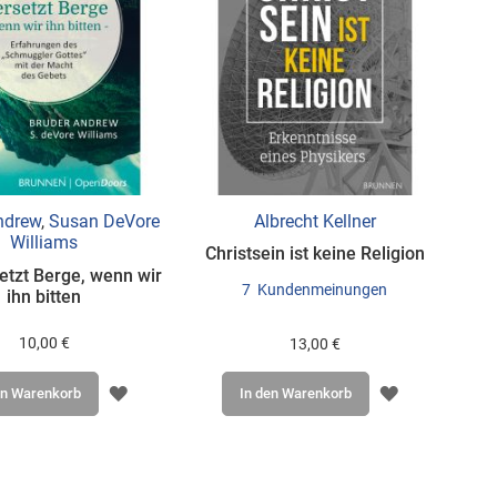
ndrew
,
Susan DeVore
Albrecht Kellner
Williams
Christsein ist keine Religion
etzt Berge, wenn wir
7
Kundenmeinungen
ihn bitten
10,00 €
13,00 €
ZUR
ZUR
en Warenkorb
In den Warenkorb
WUNSCHLISTE
WUNSCHLIS
HINZUFÜGEN
HINZUFÜGE