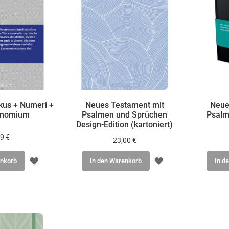
kus + Numeri +
Neues Testament mit
Neue
onomium
Psalmen und Sprüchen
Psalm
Design-Edition (kartoniert)
9 €
23,00 €
ZUR
ZUR
enkorb
In den Warenkorb
In d
WUNSCHLISTE
WUNSCHLISTE
HINZUFÜGEN
HINZUFÜGEN