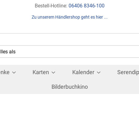
Direkt
Bestell-Hotline:
06406 8346-100
zum
Zu unserem Händlershop geht es hier ...
Inhalt
Suche
che
enke
Karten
Kalender
Serendip
Bilderbuchkino
"