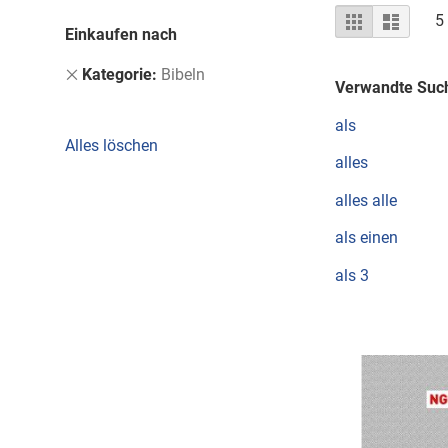
Ansicht
Raster
Liste
5
Einkaufen nach
als
Dies
Kategorie
Bibeln
Verwandte Such
entfernen
als
Alles löschen
alles
alles alle
als einen
als 3