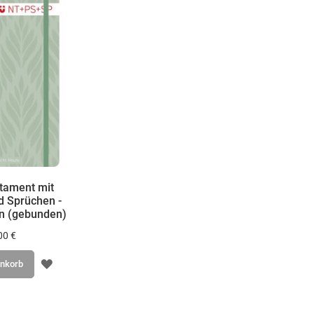
tament mit
 Sprüchen -
on (gebunden)
00 €
ZUR
enkorb
WUNSCHLISTE
HINZUFÜGEN