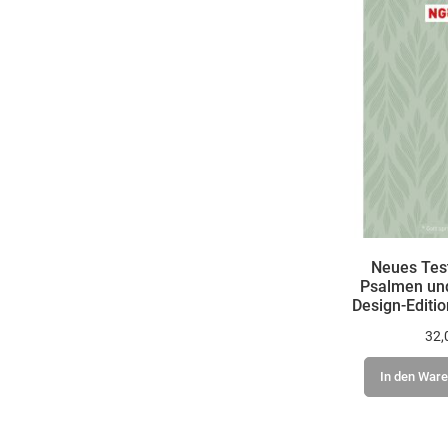
Neues Tes
Psalmen und
Design-Editi
32,
In den War