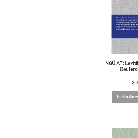
NGÜ AT: Leviti
Deuter
3,9
In den War