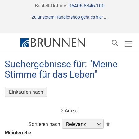
Direkt
Bestell-Hotline:
06406 8346-100
zum
Zu unserem Händlershop geht es hier ...
Inhalt
Suche
Suchergebnisse für: "Meine
Stimme für das Leben"
Einkaufen nach
3
Artikel
In
Sortieren nach
absteigender
Meinten Sie
Reihenfolge